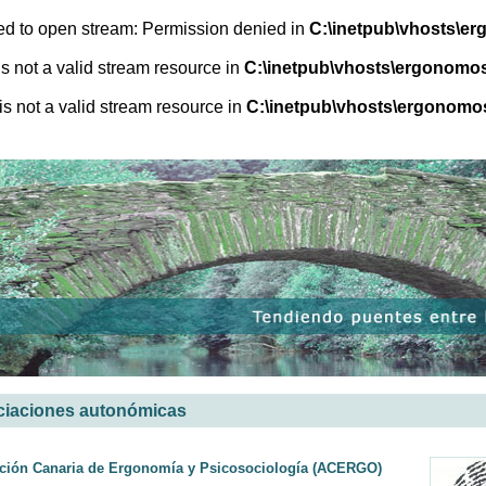
iled to open stream: Permission denied in
C:\inetpub\vhosts\er
 is not a valid stream resource in
C:\inetpub\vhosts\ergonomos
 is not a valid stream resource in
C:\inetpub\vhosts\ergonomos
iaciones autonómicas
ción Canaria de Ergonomía y Psicosociología (ACERGO)