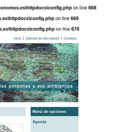
gonomos.es\httpdocs\config.php
on line
668
.es\httpdocs\config.php
on line
669
.es\httpdocs\config.php
on line
670
Inicio
|
Solicitud de información
|
Contacto
Menú de opciones
Agenda