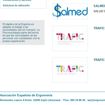
Condiciones y razones
Solicitud de adhesión
SALME
SALUD 
El objetivo de la Ergomía es
adaptar el trabajo a las
TRAFI
necesidades del ser humano. La
Psicosociología parte del hecho
de que las necesidades de las
personas son cambiantes con la
propia organización.
TRAFIC
Asociación Española de Ergonomía
Rendueles Llanos 8 Entlo. 33205 Gijón (Asturias) - Tfno: 984 19 88 38 -
aee@ergonom